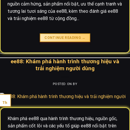
nguồn cảm hứng, sản phẩm nổi bật, ưu thế cạnh tranh và
tương lai tươi sáng của ee88, kèm theo đánh giá ee88
và trải nghiệm ee88 từ cộng đồng...
CONTINUE READING
→
ee88: Khám phá hành trình thương hiệu và
trải nghiệm người dùng
POSTED ON
BY
Th
Khám phá ee88 qua hành trình thương hiệu, nguồn gốc,
sản phẩm cốt lõi và các yếu tố giúp ee88 nổi bật trên