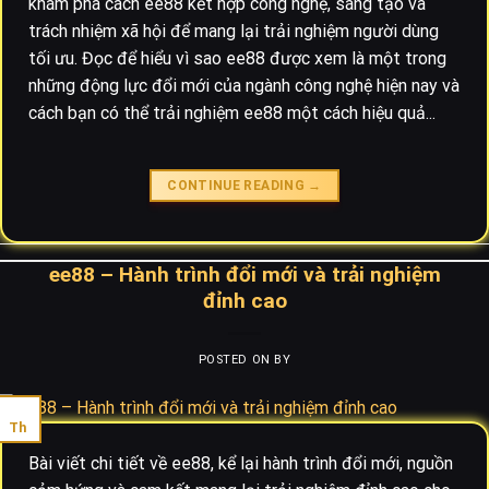
khám phá cách ee88 kết hợp công nghệ, sáng tạo và
trách nhiệm xã hội để mang lại trải nghiệm người dùng
tối ưu. Đọc để hiểu vì sao ee88 được xem là một trong
những động lực đổi mới của ngành công nghệ hiện nay và
cách bạn có thể trải nghiệm ee88 một cách hiệu quả...
CONTINUE READING
→
ee88 – Hành trình đổi mới và trải nghiệm
đỉnh cao
POSTED ON
BY
Th
Bài viết chi tiết về ee88, kể lại hành trình đổi mới, nguồn