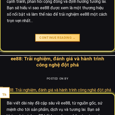
cạnh tranh, phản hồi cộng đồng và định hướng tương lai.
Bạn sẽ hiểu vì sao ee88 được xem là một thương hiệu
số nổi bật và làm thế nào để trải nghiệm ee88 một cách
trọn vẹn nhất...
CONTINUE READING
→
ee88: Trải nghiệm, đánh giá và hành trình
công nghệ đột phá
POSTED ON
BY
Th
Bài viết dài này đề cập sâu về ee88, từ nguồn gốc, sứ
mệnh cho tới sản phẩm, dịch vụ và tương lai. Bạn sẽ